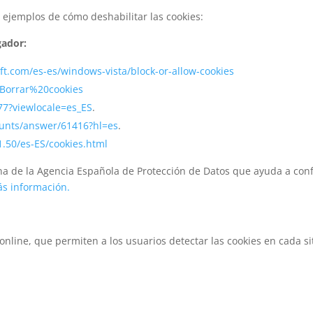
 ejemplos de cómo deshabilitar las cookies:
gador:
ft.com/es-es/windows-vista/block-or-allow-cookies
b/Borrar%20cookies
77?viewlocale=es_ES
.
ounts/answer/61416?hl=es
.
.50/es-ES/cookies.html
na de la Agencia Española de Protección de Datos que ayuda a confi
s información.
online, que permiten a los usuarios detectar las cookies en cada sit